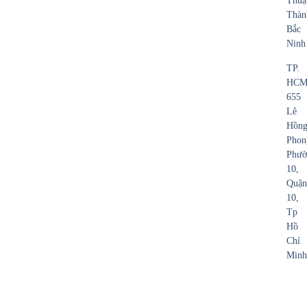
Thuậ
Thàn
Bắc
Ninh
TP.
HCM
655
Lê
Hồn
Phon
Phườ
10,
Quận
10,
Tp
Hồ
Chí
Minh