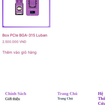
Box PCIe BGA-315 Luban
2.500.000
VND
Thêm vào giỏ hàng
Chính Sách
Trang Chủ
Hệ
Thố
Giới thiệu
Trang Chủ
Cử