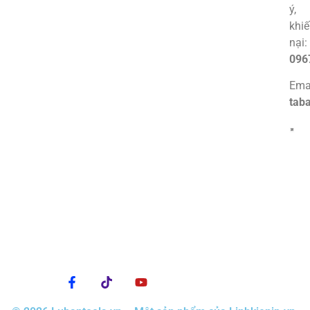
ý,
khi
nại:
096
Emai
tab