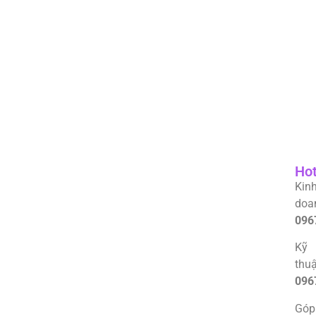
Hot
Kin
doa
096
Kỹ
thuậ
096
Góp