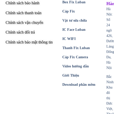
Box Fix Luban
Chính sách bảo hành
Hà
Hà
Cáp Fix
Chính sách thanh toán
Nội:
Số
Vật tư sửa chữa
Chính sách vận chuyển
24
IC Face Luban
ngõ
Chính sách đổi trả
426,
IC WIFI
Đườ
Chính sách bảo mật thông tin
Láng
Thanh Fix Luban
Đốn
Cáp Fix Camera
Đa,
Hà
Video hướng dẫn
Nội
Giới Thiệu
Bắc
Ninh
Download phần mềm
Khu
đô
thị
Đức
Việt,