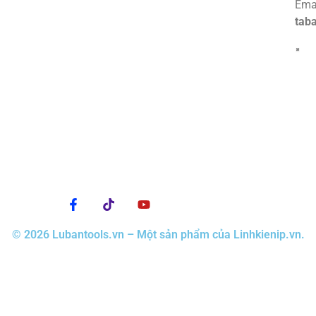
Emai
tab
© 2026 Lubantools.vn – Một sản phẩm của Linhkienip.vn.