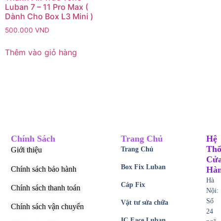
Luban 7 – 11 Pro Max (
Dành Cho Box L3 Mini )
500.000
VND
Thêm vào giỏ hàng
Chính Sách
Trang Chủ
Hệ
Thố
Giới thiệu
Trang Chủ
Cử
Box Fix Luban
Chính sách bảo hành
Hà
Hà
Cáp Fix
Chính sách thanh toán
Nội:
Số
Vật tư sửa chữa
Chính sách vận chuyển
24
IC Face Luban