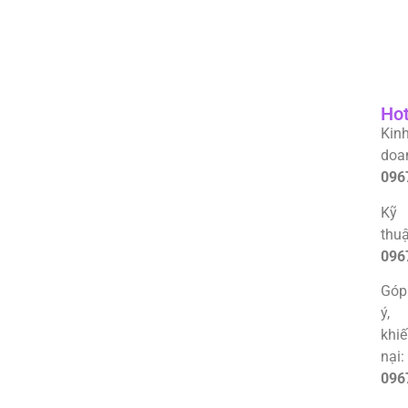
Hot
Kin
doa
096
Kỹ
thuậ
096
Góp
ý,
khi
nại:
096