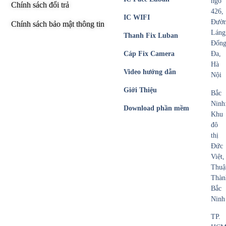
ngõ
Chính sách đổi trả
426,
IC WIFI
Đườ
Chính sách bảo mật thông tin
Láng
Thanh Fix Luban
Đốn
Cáp Fix Camera
Đa,
Hà
Video hướng dẫn
Nội
Giới Thiệu
Bắc
Ninh
Download phần mềm
Khu
đô
thị
Đức
Việt,
Thuậ
Thàn
Bắc
Ninh
TP.