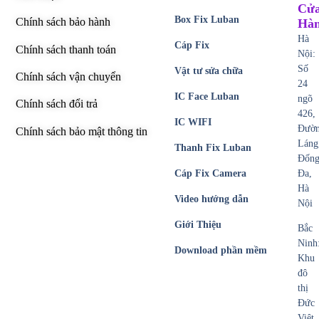
Cử
Box Fix Luban
Chính sách bảo hành
Hà
Hà
Cáp Fix
Chính sách thanh toán
Nội:
Số
Vật tư sửa chữa
Chính sách vận chuyển
24
IC Face Luban
ngõ
Chính sách đổi trả
426,
IC WIFI
Đườ
Chính sách bảo mật thông tin
Láng
Thanh Fix Luban
Đốn
Cáp Fix Camera
Đa,
Hà
Video hướng dẫn
Nội
Giới Thiệu
Bắc
Ninh
Download phần mềm
Khu
đô
thị
Đức
Việt,