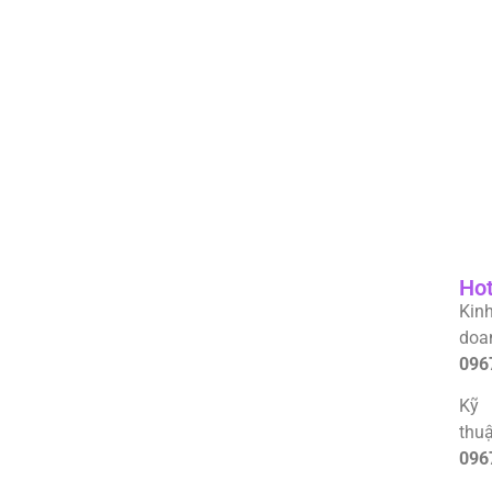
Hot
Kin
doa
096
Kỹ
thuậ
096