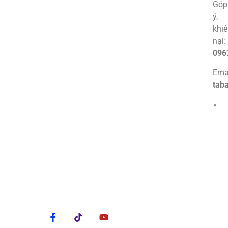
Góp
ý,
khi
nại:
096
Emai
tab