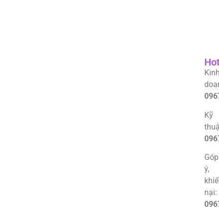
Hot
Kin
doa
096
Kỹ
thuậ
096
Góp
ý,
khi
nại:
096