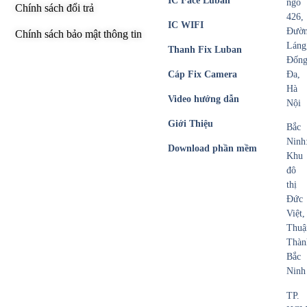
IC Face Luban
ngõ
Chính sách đổi trả
426,
IC WIFI
Đườ
Chính sách bảo mật thông tin
Láng
Thanh Fix Luban
Đốn
Cáp Fix Camera
Đa,
Hà
Video hướng dẫn
Nội
Giới Thiệu
Bắc
Ninh
Download phần mềm
Khu
đô
thị
Đức
Việt,
Thuậ
Thàn
Bắc
Ninh
TP.