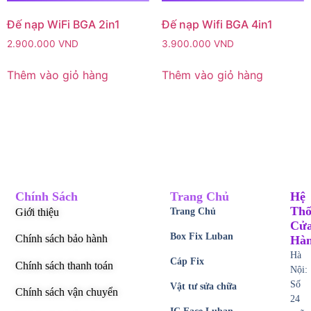
Đế nạp WiFi BGA 2in1
Đế nạp Wifi BGA 4in1
2.900.000
VND
3.900.000
VND
Thêm vào giỏ hàng
Thêm vào giỏ hàng
Chính Sách
Trang Chủ
Hệ
Thố
Giới thiệu
Trang Chủ
Cử
Box Fix Luban
Chính sách bảo hành
Hà
Hà
Cáp Fix
Chính sách thanh toán
Nội:
Số
Vật tư sửa chữa
Chính sách vận chuyển
24