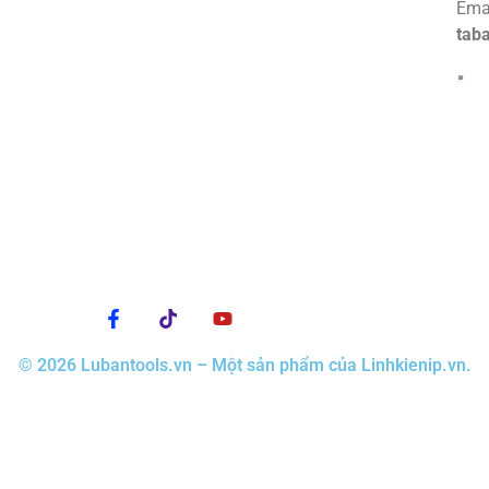
Emai
tab
© 2026 Lubantools.vn – Một sản phẩm của Linhkienip.vn.