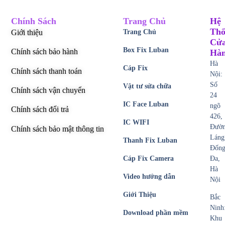
Chính Sách
Trang Chủ
Hệ
Thố
Giới thiệu
Trang Chủ
Cử
Box Fix Luban
Chính sách bảo hành
Hà
Hà
Cáp Fix
Chính sách thanh toán
Nội:
Số
Vật tư sửa chữa
Chính sách vận chuyển
24
IC Face Luban
ngõ
Chính sách đổi trả
426,
IC WIFI
Đườ
Chính sách bảo mật thông tin
Láng
Thanh Fix Luban
Đốn
Cáp Fix Camera
Đa,
Hà
Video hướng dẫn
Nội
Giới Thiệu
Bắc
Ninh
Download phần mềm
Khu