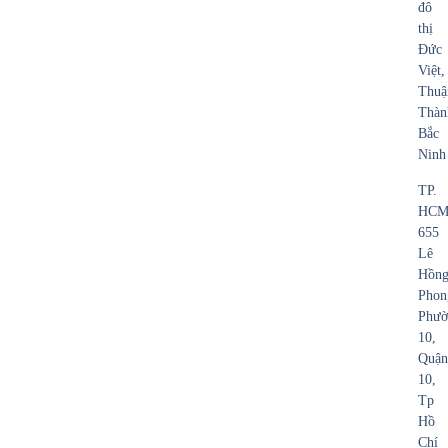
đô
thị
Đức
Việt,
Thuậ
Thàn
Bắc
Ninh
TP.
HCM
655
Lê
Hồn
Phon
Phườ
10,
Quận
10,
Tp
Hồ
Chí