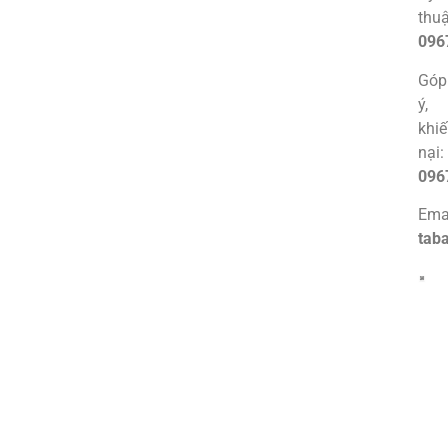
thuậ
096
Góp
ý,
khi
nại:
096
Emai
tab