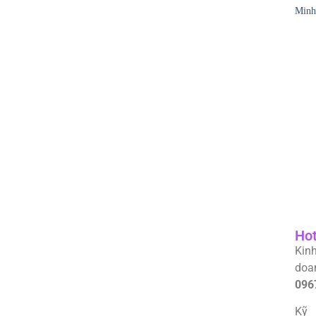
Minh
Hot
Kin
doa
096
Kỹ