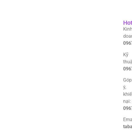
Hot
Kin
doa
096
Kỹ
thuậ
096
Góp
ý,
khi
nại:
096
Emai
tab