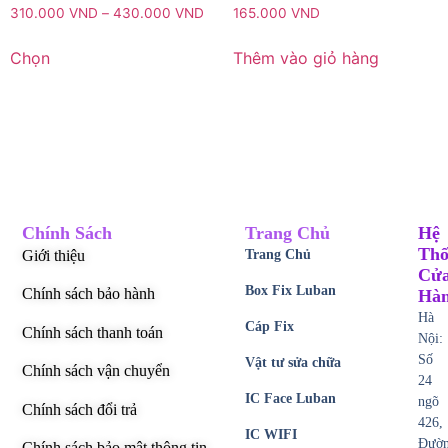
310.000
VND
–
430.000
VND
165.000
VND
Chọn
Thêm vào giỏ hàng
Chính Sách
Trang Chủ
Hệ
Thố
Giới thiệu
Trang Chủ
Cử
Box Fix Luban
Chính sách bảo hành
Hà
Hà
Cáp Fix
Chính sách thanh toán
Nội:
Số
Vật tư sửa chữa
Chính sách vận chuyển
24
IC Face Luban
ngõ
Chính sách đổi trả
426,
IC WIFI
Đườ
Chính sách bảo mật thông tin