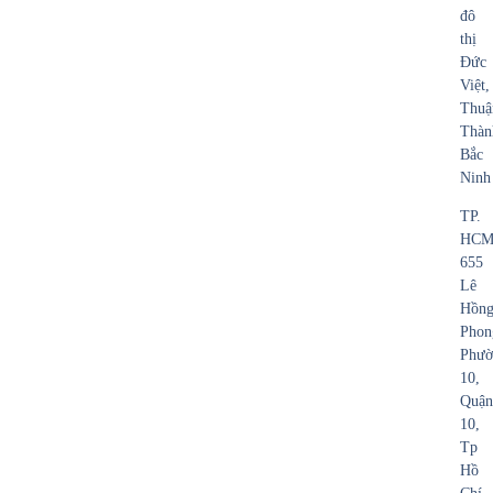
đô
thị
Đức
Việt,
Thuậ
Thàn
Bắc
Ninh
TP.
HCM
655
Lê
Hồn
Phon
Phườ
10,
Quận
10,
Tp
Hồ