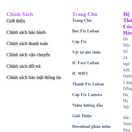
Chính Sách
Trang Chủ
Hệ
Thố
Giới thiệu
Trang Chủ
Cử
Box Fix Luban
Chính sách bảo hành
Hà
Hà
Cáp Fix
Chính sách thanh toán
Nội:
Số
Vật tư sửa chữa
Chính sách vận chuyển
24
IC Face Luban
ngõ
Chính sách đổi trả
426,
IC WIFI
Đườ
Chính sách bảo mật thông tin
Láng
Thanh Fix Luban
Đốn
Cáp Fix Camera
Đa,
Hà
Video hướng dẫn
Nội
Giới Thiệu
Bắc
Ninh
Download phần mềm
Khu