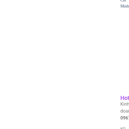
Chí
Minh
Hot
Kin
doa
096