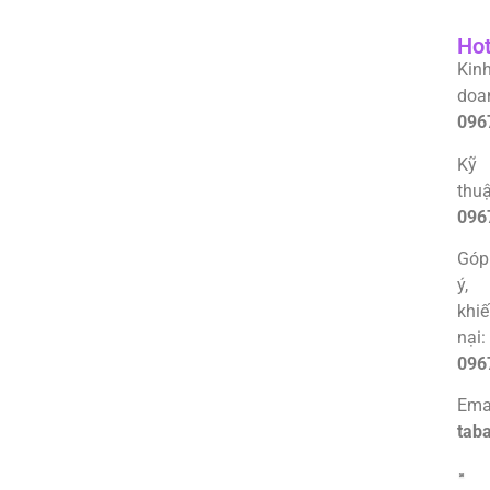
Hot
Kin
doa
096
Kỹ
thuậ
096
Góp
ý,
khi
nại:
096
Emai
tab