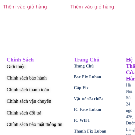
Thêm vào giỏ hàng
Thêm vào giỏ hàng
Chính Sách
Trang Chủ
Hệ
Thố
Giới thiệu
Trang Chủ
Cử
Box Fix Luban
Chính sách bảo hành
Hà
Hà
Cáp Fix
Chính sách thanh toán
Nội:
Số
Vật tư sửa chữa
Chính sách vận chuyển
24
IC Face Luban
ngõ
Chính sách đổi trả
426,
IC WIFI
Đườ
Chính sách bảo mật thông tin
Láng
Thanh Fix Luban