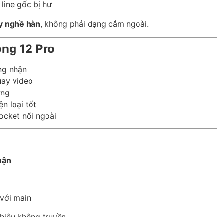
line gốc bị hư
ay nghề hàn
, không phải dạng cắm ngoài.
ong 12 Pro
ng nhận
uay video
ứng
n loại tốt
ocket nối ngoài
hận
với main
hiệu không truyền