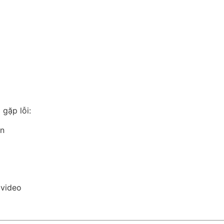
gặp lỗi:
n
 video