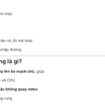
in máy
iện rẻ, lỗi mã hóa)
, chập đường
ng là gì?
iếp lên bo mạch chủ
, giúp:
a về CPU
hoặc không quay video
ng rung