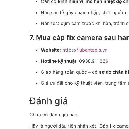
Cần có
kính hiển vi, mỏ hàn nhiệt độ 
Hàn sai dễ gây chạm chập, chết nguồn
Nên test cụm cam trước khi hàn, tránh sử
7. Mua cáp fix camera sau hà
Website:
https://lubantools.vn
Hotline kỹ thuật:
0938.911.666
Giao hàng toàn quốc – có
sơ đồ chân h
Giá ưu đãi cho kỹ thuật viên, trung tâm
Đánh giá
Chưa có đánh giá nào.
Hãy là người đầu tiên nhận xét “Cáp fix came