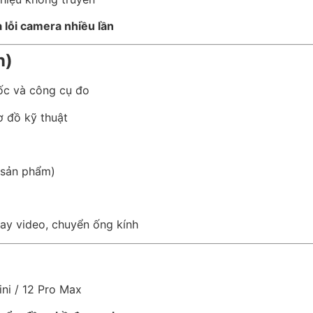
 lỗi camera nhiều lần
n)
ốc và công cụ đo
ơ đồ kỹ thuật
 sản phẩm)
uay video, chuyển ống kính
ni / 12 Pro Max