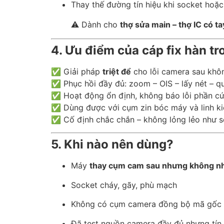
Thay thế đường tín hiệu khi socket hoặc 
⚠️ Dành cho
thợ sửa main – thợ IC có t
4. Ưu điểm của cáp fix hàn tr
✅ Giải pháp
triệt để
cho lỗi camera sau khô
✅ Phục hồi đầy đủ: zoom – OIS – lấy nét – q
✅ Hoạt động ổn định, không báo lỗi phần c
✅ Dùng được với cụm zin bóc máy và linh kiệ
✅ Cố định chắc chắn – không lỏng lẻo như s
5. Khi nào nên dùng?
Máy
thay cụm cam sau nhưng không n
Socket cháy, gãy, phù mạch
Không có cụm camera đồng bộ mã gốc 
Đã test nguồn camera đầy đủ nhưng tín 