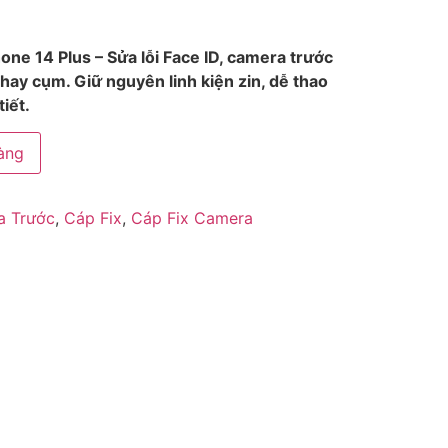
ne 14 Plus – Sửa lỗi Face ID, camera trước
ay cụm. Giữ nguyên linh kiện zin, dễ thao
tiết.
àng
a Trước
,
Cáp Fix
,
Cáp Fix Camera