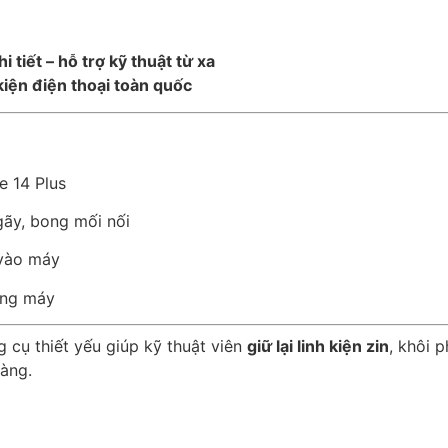
tiết – hỗ trợ kỹ thuật từ xa
 kiện điện thoại toàn quốc
e 14 Plus
gãy, bong mối nối
 vào máy
đóng máy
g cụ thiết yếu giúp kỹ thuật viên
giữ lại linh kiện zin
, khôi 
hàng.