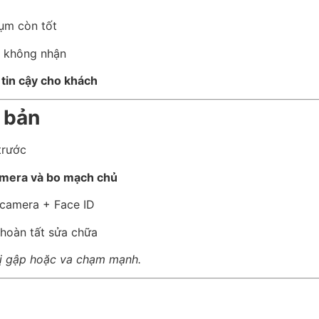
ụm còn tốt
 không nhận
ộ tin cậy cho khách
 bản
trước
camera và bo mạch chủ
u camera + Face ID
 hoàn tất sửa chữa
bị gập hoặc va chạm mạnh.