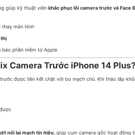
g giúp kỹ thuật viên
khắc phục lỗi camera trước và Face I
i thay màn hình
thị
h báo phần mềm từ Apple
Fix Camera Trước iPhone 14 Plus
trước được liên kết chặt với bo mạch chủ. Khi tháo lắp khô
 được
kết nối lại mạch tín hiệu
, giúp cụm camera gốc hoạt động t