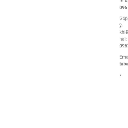
thuậ
096
Góp
ý,
khi
nại:
096
Emai
tab