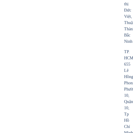
thị
Đức
Việt,
Thuậ
Thàn
Bắc
Ninh
TP.
HCM
655
Lê
Hồn
Phon
Phườ
10,
Quận
10,
Tp
Hồ
Chí
Minh