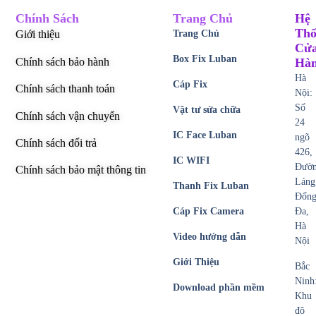
Chính Sách
Trang Chủ
Hệ
Thố
Giới thiệu
Trang Chủ
Cử
Box Fix Luban
Chính sách bảo hành
Hà
Hà
Cáp Fix
Chính sách thanh toán
Nội:
Số
Vật tư sửa chữa
Chính sách vận chuyển
24
IC Face Luban
ngõ
Chính sách đổi trả
426,
IC WIFI
Đườ
Chính sách bảo mật thông tin
Láng
Thanh Fix Luban
Đốn
Cáp Fix Camera
Đa,
Hà
Video hướng dẫn
Nội
Giới Thiệu
Bắc
Ninh
Download phần mềm
Khu
đô