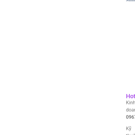
Hot
Kin
doa
096
Kỹ