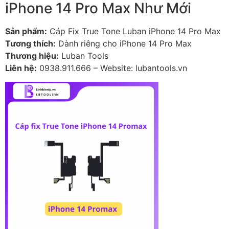
iPhone 14 Pro Max Như Mới
Sản phẩm:
Cáp Fix True Tone Luban iPhone 14 Pro Max
Tương thích:
Dành riêng cho iPhone 14 Pro Max
Thương hiệu:
Luban Tools
Liên hệ:
0938.911.666 – Website:
lubantools.vn