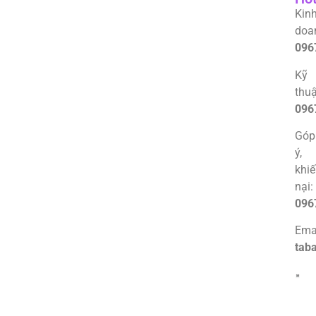
Kin
doa
096
Kỹ
thuậ
096
Góp
ý,
khi
nại:
096
Emai
tab