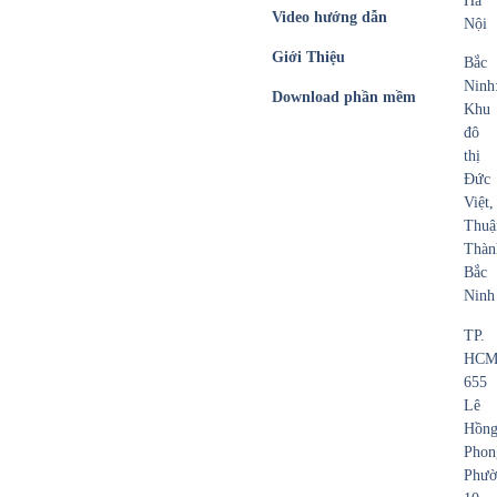
Hà
Video hướng dẫn
Nội
Giới Thiệu
Bắc
Ninh
Download phần mềm
Khu
đô
thị
Đức
Việt,
Thuậ
Thàn
Bắc
Ninh
TP.
HCM
655
Lê
Hồn
Phon
Phườ