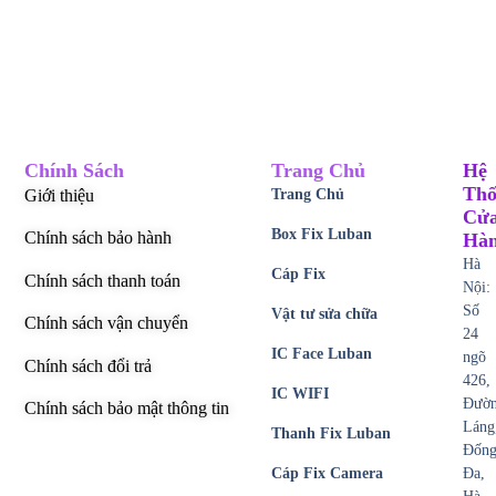
Chính Sách
Trang Chủ
Hệ
Thố
Giới thiệu
Trang Chủ
Cử
Box Fix Luban
Chính sách bảo hành
Hà
Hà
Cáp Fix
Chính sách thanh toán
Nội:
Số
Vật tư sửa chữa
Chính sách vận chuyển
24
IC Face Luban
ngõ
Chính sách đổi trả
426,
IC WIFI
Đườ
Chính sách bảo mật thông tin
Láng
Thanh Fix Luban
Đốn
Cáp Fix Camera
Đa,