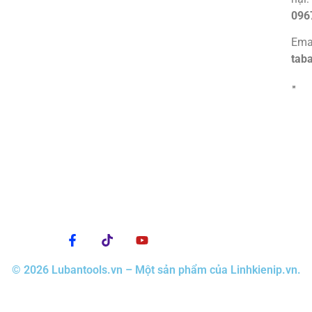
096
Emai
tab
© 2026 Lubantools.vn – Một sản phẩm của Linhkienip.vn.