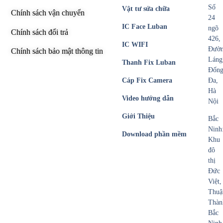
Số
Vật tư sửa chữa
Chính sách vận chuyển
24
IC Face Luban
ngõ
Chính sách đổi trả
426,
IC WIFI
Đườ
Chính sách bảo mật thông tin
Láng
Thanh Fix Luban
Đốn
Cáp Fix Camera
Đa,
Hà
Video hướng dẫn
Nội
Giới Thiệu
Bắc
Ninh
Download phần mềm
Khu
đô
thị
Đức
Việt,
Thuậ
Thàn
Bắc