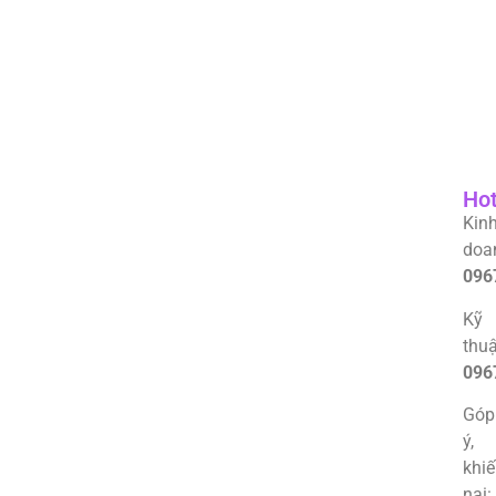
Hot
Kin
doa
096
Kỹ
thuậ
096
Góp
ý,
khi
nại: