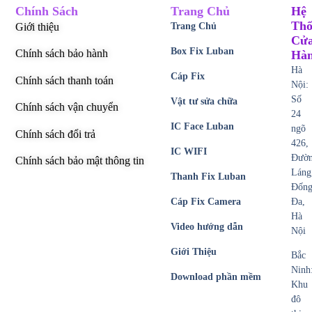
Chính Sách
Trang Chủ
Hệ
Thố
Giới thiệu
Trang Chủ
Cử
Box Fix Luban
Chính sách bảo hành
Hà
Hà
Cáp Fix
Chính sách thanh toán
Nội:
Số
Vật tư sửa chữa
Chính sách vận chuyển
24
IC Face Luban
ngõ
Chính sách đổi trả
426,
IC WIFI
Đườ
Chính sách bảo mật thông tin
Láng
Thanh Fix Luban
Đốn
Cáp Fix Camera
Đa,
Hà
Video hướng dẫn
Nội
Giới Thiệu
Bắc
Ninh
Download phần mềm
Khu
đô