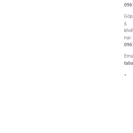
096
Góp
ý,
khi
nại:
096
Emai
tab