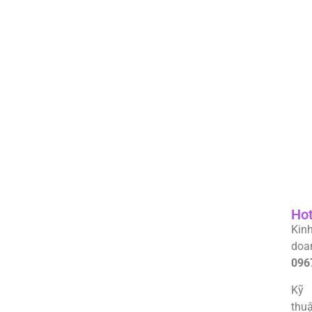
Hot
Kin
doa
096
Kỹ
thuậ