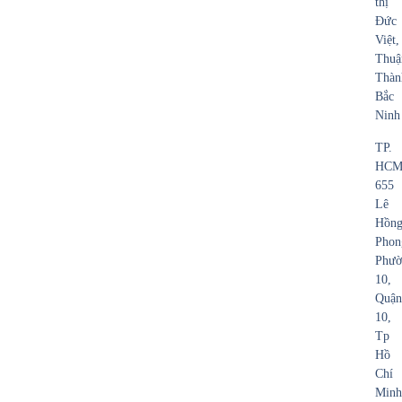
thị
Đức
Việt,
Thuậ
Thàn
Bắc
Ninh
TP.
HCM
655
Lê
Hồn
Phon
Phườ
10,
Quận
10,
Tp
Hồ
Chí
Minh