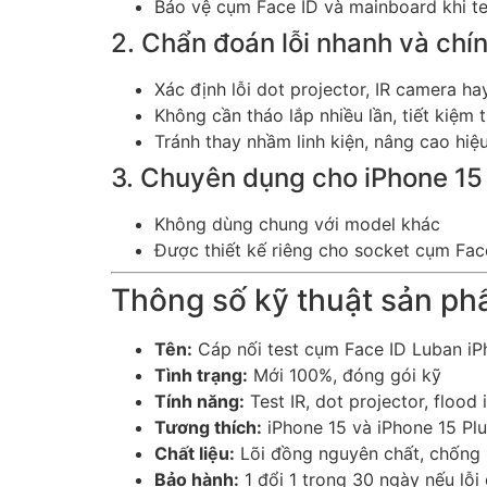
Bảo vệ cụm Face ID và mainboard khi te
2. Chẩn đoán lỗi nhanh và chí
Xác định lỗi dot projector, IR camera ha
Không cần tháo lắp nhiều lần, tiết kiệm t
Tránh thay nhầm linh kiện, nâng cao hiệ
3. Chuyên dụng cho iPhone 15 
Không dùng chung với model khác
Được thiết kế riêng cho socket cụm Fac
Thông số kỹ thuật sản p
Tên:
Cáp nối test cụm Face ID Luban iP
Tình trạng:
Mới 100%, đóng gói kỹ
Tính năng:
Test IR, dot projector, flood
Tương thích:
iPhone 15 và iPhone 15 Pl
Chất liệu:
Lõi đồng nguyên chất, chống 
Bảo hành:
1 đổi 1 trong 30 ngày nếu lỗi