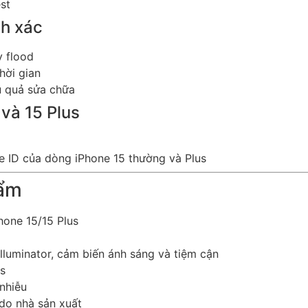
st
nh xác
y flood
hời gian
u quả sửa chữa
và 15 Plus
e ID của dòng iPhone 15 thường và Plus
hẩm
hone 15/15 Plus
 illuminator, cảm biến ánh sáng và tiệm cận
us
nhiễu
 do nhà sản xuất