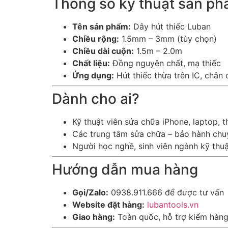
Thông số kỹ thuật sản p
Tên sản phẩm:
Dây hút thiếc Luban
Chiều rộng:
1.5mm – 3mm (tùy chọn)
Chiều dài cuộn:
1.5m – 2.0m
Chất liệu:
Đồng nguyên chất, mạ thiếc
Ứng dụng:
Hút thiếc thừa trên IC, chân c
Dành cho ai?
Kỹ thuật viên sửa chữa iPhone, laptop, th
Các trung tâm sửa chữa – bảo hành chu
Người học nghề, sinh viên ngành kỹ thu
Hướng dẫn mua hàng
Gọi/Zalo:
0938.911.666 để được tư vấn
Website đặt hàng:
lubantools.vn
Giao hàng:
Toàn quốc, hỗ trợ kiểm hàn