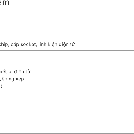
hẩm
hip, cáp socket, linh kiện điện tử
iết bị điện tử
yên nghiệp
ật
g