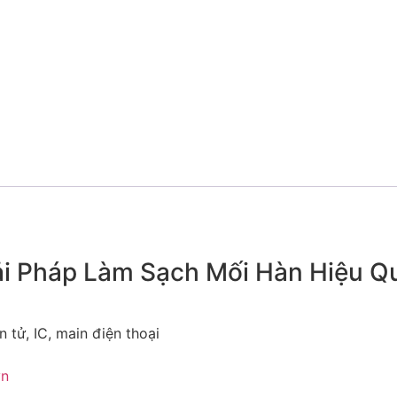
ải Pháp Làm Sạch Mối Hàn Hiệu Q
 tử, IC, main điện thoại
vn