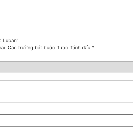
c Luban”
ai.
Các trường bắt buộc được đánh dấu
*