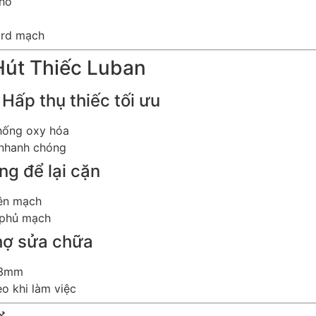
nhỏ
ard mạch
Hút Thiếc Luban
Hấp thụ thiếc tối ưu
hống oxy hóa
 nhanh chóng
g để lại cặn
rên mạch
 phủ mạch
thợ sửa chữa
 3mm
o khi làm việc