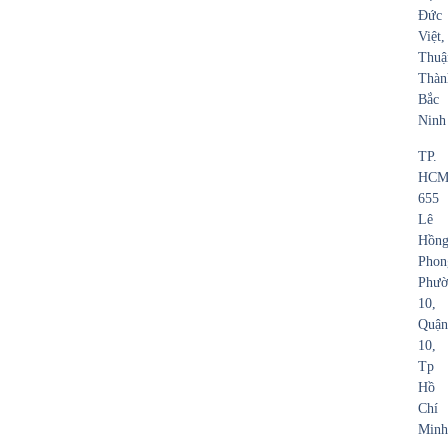
Đức
Việt,
Thuậ
Thàn
Bắc
Ninh
TP.
HCM
655
Lê
Hồn
Phon
Phườ
10,
Quận
10,
Tp
Hồ
Chí
Minh