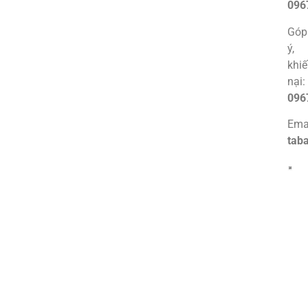
096
Góp
ý,
khi
nại:
096
Emai
tab