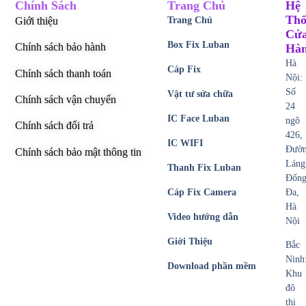
Chính Sách
Trang Chủ
Hệ
Thố
Giới thiệu
Trang Chủ
Cử
Box Fix Luban
Chính sách bảo hành
Hà
Hà
Cáp Fix
Chính sách thanh toán
Nội:
Số
Vật tư sửa chữa
Chính sách vận chuyển
24
IC Face Luban
ngõ
Chính sách đổi trả
426,
IC WIFI
Đườ
Chính sách bảo mật thông tin
Láng
Thanh Fix Luban
Đốn
Cáp Fix Camera
Đa,
Hà
Video hướng dẫn
Nội
Giới Thiệu
Bắc
Ninh
Download phần mềm
Khu
đô
thị