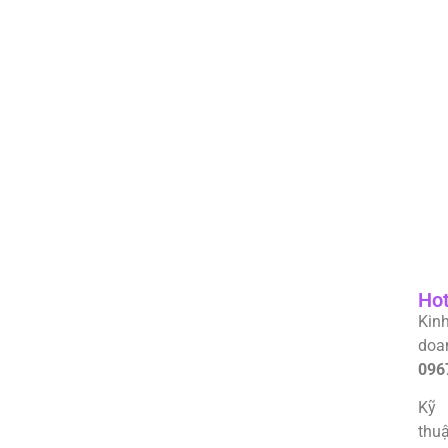
Hot
Kin
doa
096
Kỹ
thuậ