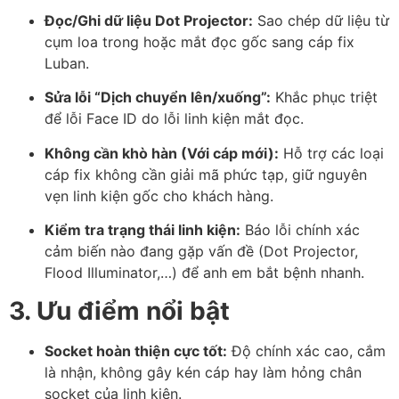
Đọc/Ghi dữ liệu Dot Projector:
Sao chép dữ liệu từ
cụm loa trong hoặc mắt đọc gốc sang cáp fix
Luban.
Sửa lỗi “Dịch chuyển lên/xuống”:
Khắc phục triệt
để lỗi Face ID do lỗi linh kiện mắt đọc.
Không cần khò hàn (Với cáp mới):
Hỗ trợ các loại
cáp fix không cần giải mã phức tạp, giữ nguyên
vẹn linh kiện gốc cho khách hàng.
Kiểm tra trạng thái linh kiện:
Báo lỗi chính xác
cảm biến nào đang gặp vấn đề (Dot Projector,
Flood Illuminator,…) để anh em bắt bệnh nhanh.
3. Ưu điểm nổi bật
Socket hoàn thiện cực tốt:
Độ chính xác cao, cắm
là nhận, không gây kén cáp hay làm hỏng chân
socket của linh kiện.