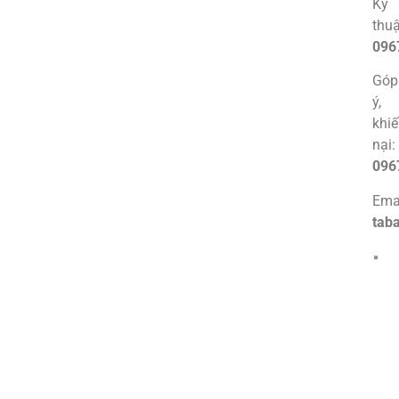
Kỹ
thuậ
096
Góp
ý,
khi
nại:
096
Emai
tab