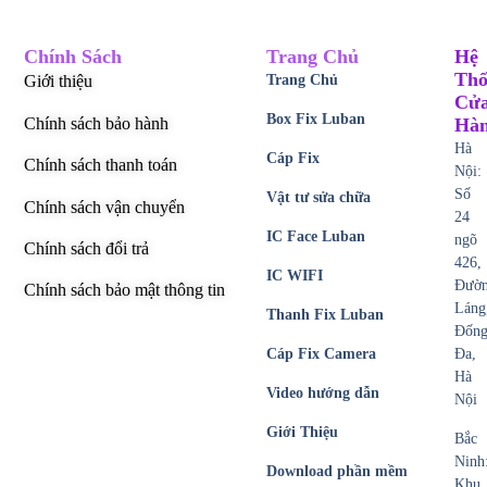
Chính Sách
Trang Chủ
Hệ
Thố
Giới thiệu
Trang Chủ
Cử
Box Fix Luban
Chính sách bảo hành
Hà
Hà
Cáp Fix
Chính sách thanh toán
Nội:
Số
Vật tư sửa chữa
Chính sách vận chuyển
24
IC Face Luban
ngõ
Chính sách đổi trả
426,
IC WIFI
Đườ
Chính sách bảo mật thông tin
Láng
Thanh Fix Luban
Đốn
Cáp Fix Camera
Đa,
Hà
Video hướng dẫn
Nội
Giới Thiệu
Bắc
Ninh
Download phần mềm
Khu