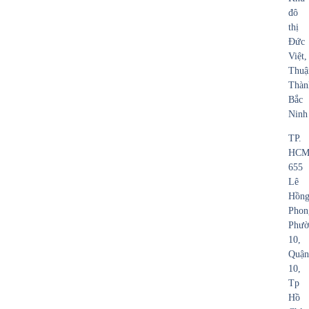
đô
thị
Đức
Việt,
Thuậ
Thàn
Bắc
Ninh
TP.
HCM
655
Lê
Hồn
Phon
Phườ
10,
Quận
10,
Tp
Hồ