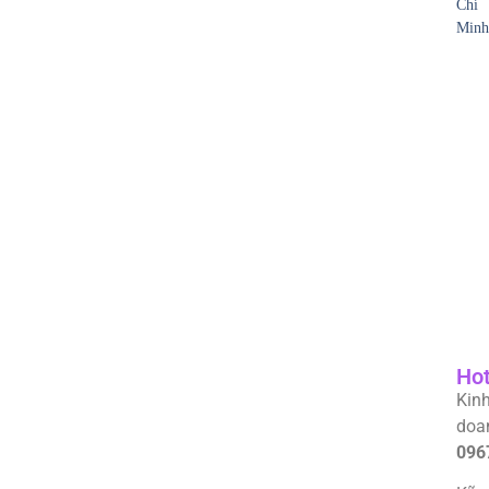
Chí
Minh
Hot
Kin
doa
096