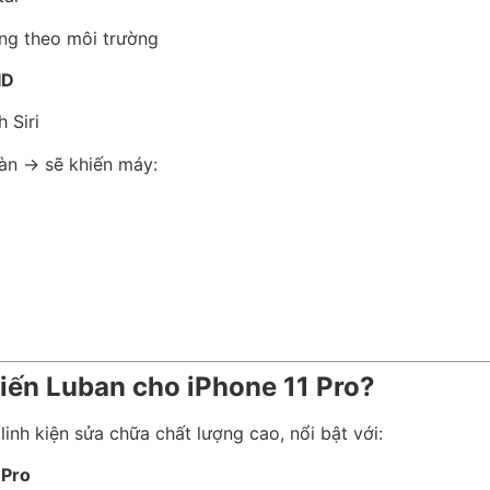
áng theo môi trường
ID
h Siri
màn → sẽ khiến máy:
iến Luban cho iPhone 11 Pro?
inh kiện sửa chữa chất lượng cao, nổi bật với:
 Pro