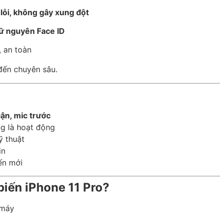
lỗi, không gây xung đột
iữ nguyên Face ID
 an toàn
đến chuyên sâu.
cận, mic trước
g là hoạt động
ỹ thuật
in
ến mới
biến iPhone 11 Pro?
 máy