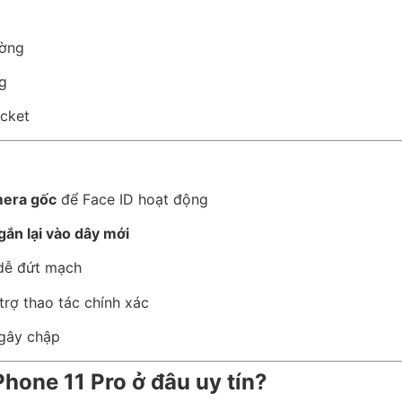
ường
ng
ocket
mera gốc
để Face ID hoạt động
gắn lại vào dây mới
dễ đứt mạch
trợ thao tác chính xác
 gây chập
hone 11 Pro ở đâu uy tín?