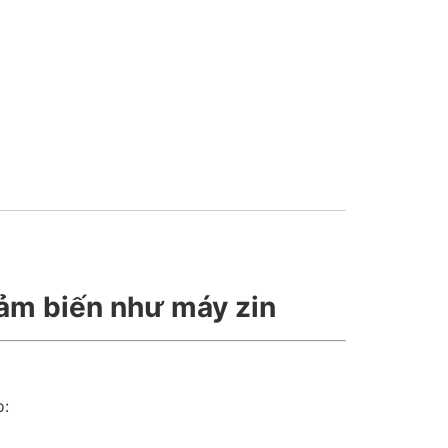
cảm biến như máy zin
ò: