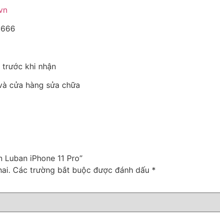
.vn
.666
 trước khi nhận
 và cửa hàng sửa chữa
n Luban iPhone 11 Pro”
ai.
Các trường bắt buộc được đánh dấu
*