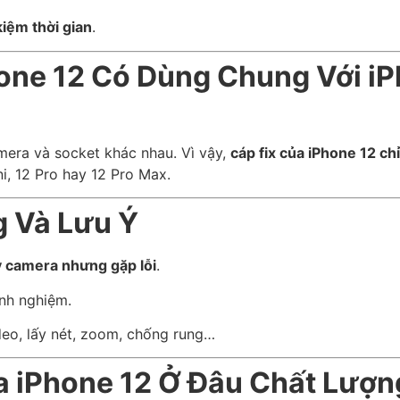
 kiệm thời gian
.
one 12 Có Dùng Chung Với iP
mera và socket khác nhau. Vì vậy,
cáp fix của iPhone 12 c
i, 12 Pro hay 12 Pro Max.
 Và Lưu Ý
y camera nhưng gặp lỗi
.
inh nghiệm.
deo, lấy nét, zoom, chống rung…
a iPhone 12 Ở Đâu Chất Lượn