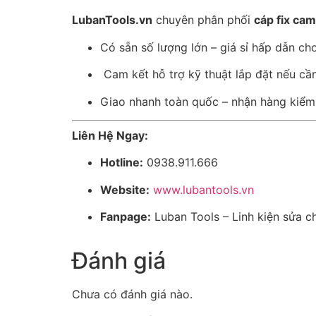
LubanTools.vn
chuyên phân phối
cáp fix ca
Có sẵn số lượng lớn – giá sỉ hấp dẫn cho 
️ Cam kết hỗ trợ kỹ thuật lắp đặt nếu cần
Giao nhanh toàn quốc – nhận hàng kiểm t
Liên Hệ Ngay:
Hotline:
0938.911.666
Website:
www.lubantools.vn
Fanpage:
Luban Tools – Linh kiện sửa c
Đánh giá
Chưa có đánh giá nào.