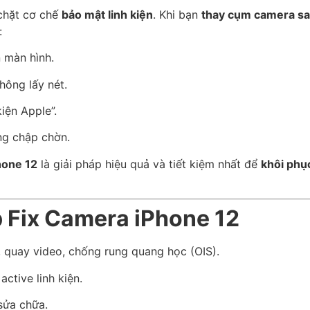
 chặt cơ chế
bảo mật linh kiện
. Khi bạn
thay cụm camera sa
:
 màn hình.
hông lấy nét.
iện Apple”.
ng chập chờn.
hone 12
là giải pháp hiệu quả và tiết kiệm nhất để
khôi phụ
 Fix Camera iPhone 12
t, quay video, chống rung quang học (OIS).
active linh kiện.
 sửa chữa.