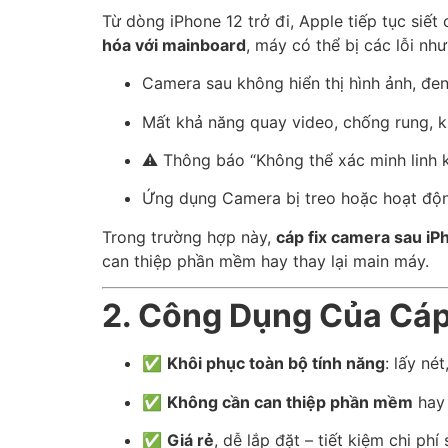
Từ dòng iPhone 12 trở đi, Apple tiếp tục siết
hóa với mainboard
, máy có thể bị các lỗi như
Camera sau không hiển thị hình ảnh, đen
Mất khả năng quay video, chống rung, k
⚠️ Thông báo “Không thể xác minh linh k
Ứng dụng Camera bị treo hoặc hoạt độ
Trong trường hợp này,
cáp fix camera sau iP
can thiệp phần mềm hay thay lại main máy.
2. Công Dụng Của Cáp
✅
Khôi phục toàn bộ tính năng
: lấy né
✅
Không cần can thiệp phần mềm
hay 
✅
Giá rẻ
, dễ lắp đặt – tiết kiệm chi phí