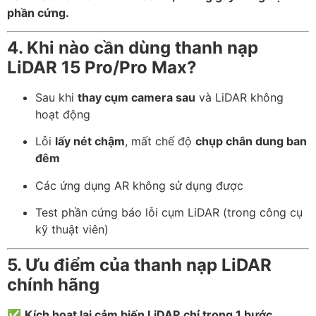
phần cứng.
4. Khi nào cần dùng thanh nạp
LiDAR 15 Pro/Pro Max?
Sau khi
thay cụm camera sau
và LiDAR không
hoạt động
Lỗi
lấy nét chậm
, mất chế độ
chụp chân dung ban
đêm
Các ứng dụng AR không sử dụng được
Test phần cứng báo lỗi cụm LiDAR (trong công cụ
kỹ thuật viên)
5. Ưu điểm của thanh nạp LiDAR
chính hãng
✅
Kích hoạt lại cảm biến LiDAR chỉ trong 1 bước