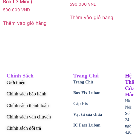
Box L3 Mini )
590.000
VND
500.000
VND
Thêm vào giỏ hàng
Thêm vào giỏ hàng
Chính Sách
Trang Chủ
Hệ
Thố
Giới thiệu
Trang Chủ
Cử
Box Fix Luban
Chính sách bảo hành
Hà
Hà
Cáp Fix
Chính sách thanh toán
Nội:
Số
Vật tư sửa chữa
Chính sách vận chuyển
24
IC Face Luban
ngõ
Chính sách đổi trả
426,